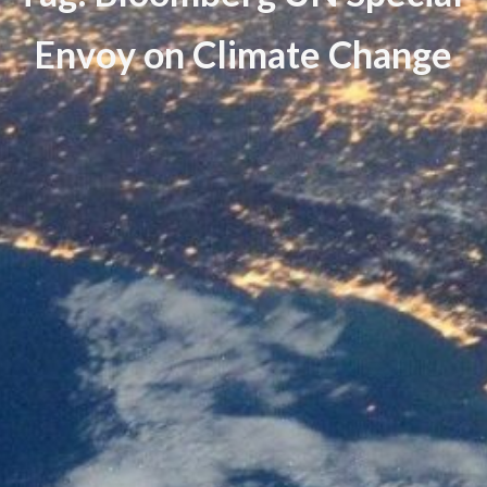
E
n
v
o
y
o
n
C
l
i
m
a
t
e
C
h
a
n
g
e