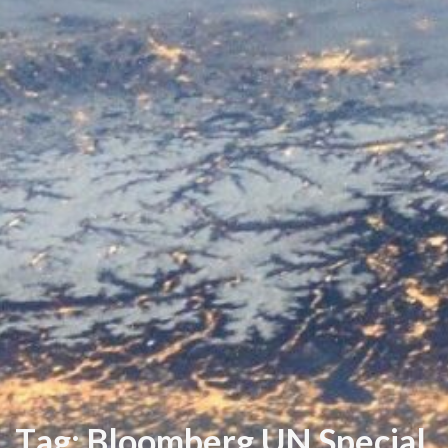
T
a
g
:
B
l
o
o
m
b
e
r
g
U
N
S
p
e
c
i
a
l