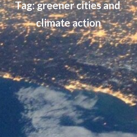
T
a
g
:
g
r
e
e
n
e
r
c
i
t
i
e
s
a
n
d
c
l
i
m
a
t
e
a
c
t
i
o
n